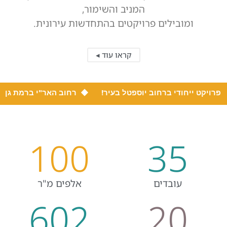
המניב והשימור,
ומובילים פרויקטים בהתחדשות עירונית.
קראו עוד ◂
די ברחוב יוספטל
בעיר!
◆ רחוב האר"י ברמת גן, תתחדשו בפרו
100
35
עובדים
אלפים מ"ר
602
20