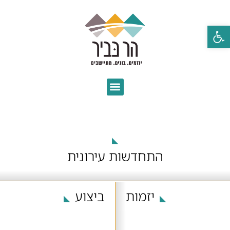
פתח סרגל נגישות
◣
התחדשות עירונית
יזמות
ביצוע
◣
◣