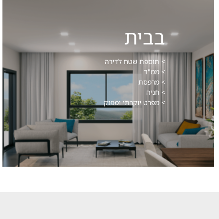
בבית
> תוספת שטח לדירה
> ממ"ד
> מרפסת
> חניה
> מפרט יוקרתי ומפנק